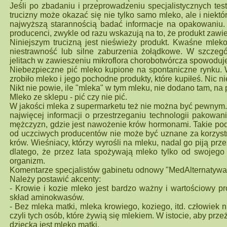
Jeśli po zbadaniu i przeprowadzeniu specjalistycznych test
trucizny może okazać się nie tylko samo mleko, ale i niek
najwyższą starannością badać informacje na opakowaniu.
producenci, zwykle od razu wskazują na to, że produkt zawie
Niniejszym trucizną jest nieświeży produkt. Kwaśne mle
niestrawność lub silne zaburzenia żołądkowe. W szczegó
jelitach w zawieszeniu mikroflora chorobotwórcza spowoduj
Niebezpieczne pić mleko kupione na spontaniczne rynku. W
zrobiło mleko i jego pochodne produkty, które kupiłeś. Nic 
Nikt nie powie, ile "mleka" w tym mleku, nie dodano tam, na
Mleko ze sklepu - pić czy nie pić.
W jakości mleka z supermarketu też nie można być pewnym. 
najwięcej informacji o przestrzeganiu technologii pakowan
mężczyzn, gdzie jest nawożenie krów hormonami. Takie pode
od uczciwych producentów nie może być uznane za korzystn
krów. Wieśniacy, którzy wyrośli na mleku, nadal go piją prz
dlatego, że przez lata spożywają mleko tylko od swojego 
organizm.
Komentarze specjalistów gabinetu odnowy "MedAlternatywa"
Należy postawić akcenty:
- Krowie i kozie mleko jest bardzo ważny i wartościowy p
skład aminokwasów.
- Bez mleka matki, mleka krowiego, koziego, itd. człowiek
czyli tych osób, które żywią się mlekiem. W istocie, aby prz
dziecka jest mleko matki.