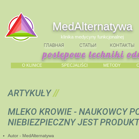
МedAlternatywa
klinika medycyny funkcjonalnej
ГЛАВНАЯ
СТАТЬИ
КОНТАКТЫ
postępowe techniki od
O KLINICE
SPECJALIŚCI
METODY
ARTYKUŁY
//
MLEKO KROWIE - NAUKOWCY PO
NIEBIEZPIECZNY JEST PRODUK
​Autor - MedAlternatywa