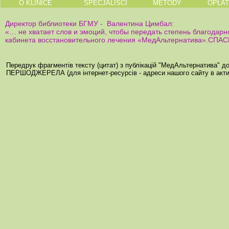
O KLINICE
SPECJALIŚCI
METODY
OPŁA
Директор библиотеки БГМУ - Валентина Цимбал:
«… не хватает слов и эмоций, чтобы передать степень благодарн
кабинета восстановительного лечения «МедАльтернатива».СПА
Передрук фрагментів тексту (цитат) з публікацій "МедАльтернатива" 
ПЕРШОДЖЕРЕЛА (для інтернет-ресурсів - адреси нашого сайту в акти