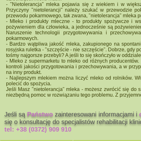
- "Nietolerancja" mleka pojawia się z wiekiem i w więk
Przyczyny "nietolerancji" należy szukać w przewodzie p
przewodu pokarmowego, tak zwana, "nietolerancja" mleka p
- Mleko i produkty mleczne - to produkty spożywcze i 
pożywieniem dla człowieka, a jednocześnie są pożywieniem 
Naruszenie technologii przygotowywania i przechowywa
pokarmowych.
- Bardzo wątpliwa jakość mleka, zakupionego na spontanic
rosyjska ruletka - "szczęście - nie szczęście". Dobrze, gdy 
tośmy najgorsze przebyli? A jeśli to się skończyło w oddzial
- Mleko z supermarketu to mleko od różnych producentów. D
kontroli jakości przygotowania i przechowywania, a w prz
na inny produkt.
- Najlepszym mlekiem można liczyć mleko od rolników. Wła
polecić do spożycia.
Jeśli Masz "nietolerancja" mleka - możesz zwrócić się do
niezbędną pomoc w rozwiązaniu tego problemu. Z przyjem
Jeśli są
Państwo
zainteresowani informacjami i
się o konsultację do specjalistów rehabilitacji kl
tel:
+38 (0372) 909 910