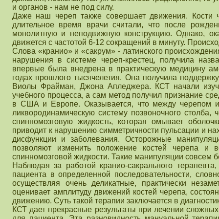
и органов - нам не под силу.
Даже наш череп также совершает движения. Кости ч
длительное время врачи считали, что после рожден
монолитную и неподвижную конструкцию. Однако, ок
движется с частотой 6-12 сокращений в минуту. Происхо
Слова «кранио» и «сакрум» - латинского происхождения
нарушения в системе череп-крестец, получила назва
впервые была внедрена в практическую медицину ам
годах прошлого тысячелетия. Она получила поддержку
Виолы Фрайман, Джона Апледжера. КСТ начали изуч
учебного процесса, а сам метод получил признание с
в США и Европе. Оказывается, что между черепом и
ликвородинамическую систему позвоночного столба, ч
спинномозговую жидкость, которая омывает оболочк
приводит к нарушению симметричности пульсации и нах
дисфункции и заболевания. Осторожные манипуляци
позволяют изменить положение костей черепа и в
спинномозговой жидкости. Такие манипуляции совсем 
Наблюдая за работой кранио-сакрального терапевта, 
пациента в определенной последовательности, словн
осуществляя очень деликатные, практически незам
оценивает амплитуду движений костей черепа, состоян
движению. Суть такой терапии заключается в диагности
КСТ дает прекрасные результаты при лечении сложных
для пациента. Эта разновидность мануальной терапи