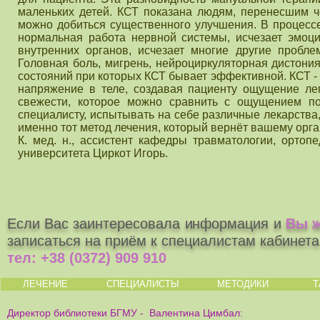
маленьких детей. КСТ показана людям, перенесшим ч
можно добиться существенного улучшения. В процессе
нормальная работа нервной системы, исчезает эмоци
внутренних органов, исчезает многие другие пробл
Головная боль, мигрень, нейроциркуляторная дистони
состояний при которых КСТ бывает эффективной. КСТ -
напряжение в теле, создавая пациенту ощущение ле
свежести, которое можно сравнить с ощущением по
специалисту, испытывать на себе различные лекарства,
именно тот метод лечения, который вернёт вашему орга
К. мед. н., ассистент кафедры травматологии, ортоп
университета Циркот Игорь.
Если Вас заинтересовала информация и
Вы ж
записаться на приём к специалистам кабинет
тел:
+38 (0372) 909 910
ЛЕЧЕНИЕ
СПЕЦИАЛИСТЫ
МЕТОДИКИ
Т
Директор библиотеки БГМУ - Валентина Цимбал: