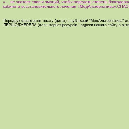
«… не хватает слов и эмоций, чтобы передать степень благодарн
кабинета восстановительного лечения «МедАльтернатива».СПА
Передрук фрагментів тексту (цитат) з публікацій "МедАльтернатива" 
ПЕРШОДЖЕРЕЛА (для інтернет-ресурсів - адреси нашого сайту в акти