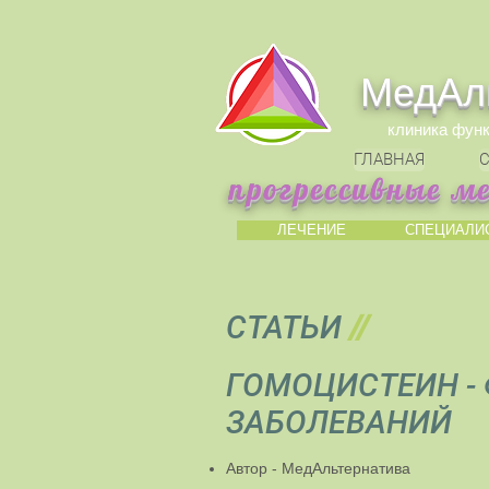
МедАл
клиника фун
ГЛАВНАЯ
С
прогрессивные м
ЛЕЧЕНИЕ
СПЕЦИАЛИ
СТАТЬИ
//
ГОМОЦИСТЕИН -
ЗАБОЛЕВАНИЙ
Автор - МедАльтернатива