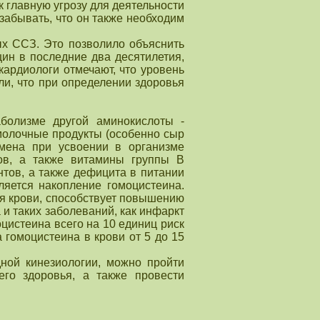
к главную угрозу для деятельности
 забывать, что он также необходим
ых ССЗ. Это позволило объяснить
ин в последние два десятилетия,
ардиологи отмечают, что уровень
ли, что при определении здоровья
аболизме другой аминокислоты -
молочные продукты (особенно сыр
мена при усвоении в организме
ов, а также витамины группы В
нтов, а также дефицита в питании
ляется накопление гомоцистеина.
ия крови, способствует повышению
 и таких заболеваний, как инфаркт
цистеина всего на 10 единиц риск
 гомоцистеина в крови от 5 до 15
дной кинезиологии, можно пройти
его здоровья, а также провести