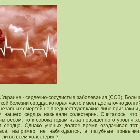
 Украине - сердечно-сосудистые заболевания (ССЗ). Больш
кой болезни сердца, которая часто имеет достаточно долг
езапных смертей не предшествуют какие-либо признаки и 
 нашего сердца называли холестерин. Считалось, что е
м весом, то к сорока годам из-за повышенного уровня х
м сердца. Однако ученых долгое время озадачивал тот 
са, например, не наблюдается, а пагубные привычки 
т ли во всем холестерин?