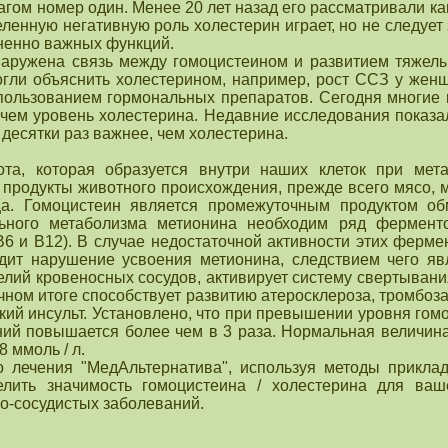
агом номер один. Менее 20 лет назад его рассматривали ка
ленную негативную роль холестерин играет, но не следует
ненно важных функций.
наружена связь между гомоцистеином и развитием тяжел
огли объяснить холестерином, например, рост ССЗ у женщ
пользованием гормональных препаратов. Сегодня многие к
чем уровень холестерина. Недавние исследования показа
десятки раз важнее, чем холестерина.
ота, которая образуется внутри наших клеток при мет
 продукты животного происхождения, прежде всего мясо, 
ца. Гомоцистеин является промежуточным продуктом об
льного метаболизма метионина необходим ряд фермент
6 и В12). В случае недостаточной активности этих ферме
дит нарушение усвоения метионина, следствием чего яв
лий кровеносных сосудов, активирует систему свертыван
ечном итоге способствует развитию атеросклероза, тромбоза
ий инсульт. Установлено, что при превышении уровня гомо
ий повышается более чем в 3 раза. Нормальная величина
8 ммоль / л.
о лечения "МедАльтернатива", используя методы прикла
делить значимость гомоцистеина / холестерина для ваш
о-сосудистых заболеваний.