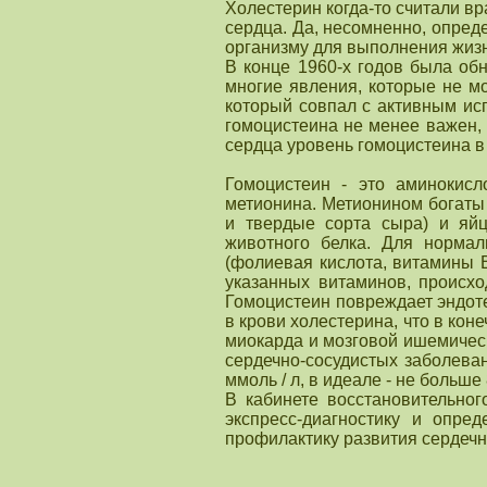
Холестерин когда-то считали вр
сердца. Да, несомненно, опреде
организму для выполнения жиз
В конце 1960-х годов была об
многие явления, которые не м
который совпал с активным ис
гомоцистеина не менее важен, 
сердца уровень гомоцистеина в 
Гомоцистеин - это аминокисл
метионина. Метионином богаты
и твердые сорта сыра) и яй
животного белка. Для норма
(фолиевая кислота, витамины В
указанных витаминов, происхо
Гомоцистеин повреждает эндоте
в крови холестерина, что в кон
миокарда и мозговой ишемическ
сердечно-сосудистых заболеван
ммоль / л, в идеале - не больше 
В кабинете восстановительног
экспресс-диагностику и опре
профилактику развития сердечн