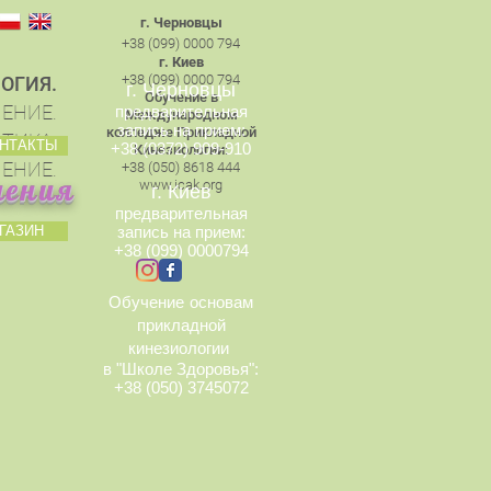
г. Черновцы
+38 (099) 0000 794
г. Киев
+38 (099) 0000 794
ОГИЯ.
г. Черновцы
Обучение в
ЕНИЕ.
предварительная
Международном
запись на прием:
колледже Прикладной
ТИКА.
НТАКТЫ
+38 (0372) 909-910
Кинезиологии
:
ЕНИЕ.
+38 (050) 8618 444
чения
www.icak.org
г. Киев
предварительная
ГАЗИН
запись на прием:
+38 (099) 0000794
Обучение
основам
прикладной
кинезиологии
в "Школе Здоровья":
+38 (050) 3745072