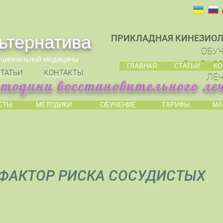
ьтернатива
ПРИКЛАДНАЯ КИНЕЗИОЛ
ОБУЧ
кциональной медицины
ДИАГНОС
ГЛАВНАЯ
СТАТЬИ
КО
ТАТЬИ
КОНТАКТЫ
ЛЕЧ
етодики восстановительного ле
СТЫ
МЕТОДИКИ
ОБУЧЕНИЕ
ТАРИФЫ
МА
 ФАКТОР РИСКА СОСУДИСТЫХ