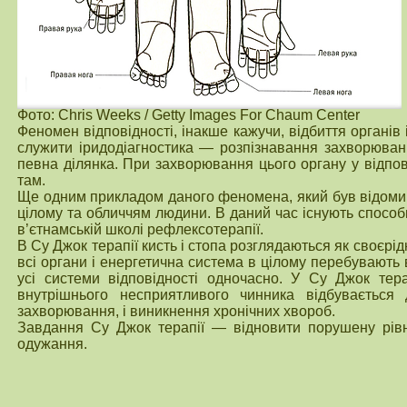
Фото: Chris Weeks / Getty Images For Chaum Center
Феномен відповідності, інакше кажучи, відбиття органів
служити іридодіагностика — розпізнавання захворюван
певна ділянка. При захворювання цього органу у відпов
там.
Ще одним прикладом даного феномена, який був відомий
цілому та обличчям людини. В даний час існують способи
в’єтнамській школі рефлексотерапії.
В Су Джок терапії кисть і стопа розглядаються як своєрі
всі органи і енергетична система в цілому перебувають 
усі системи відповідності одночасно. У Су Джок тер
внутрішнього несприятливого чинника відбуваєтьс
захворювання, і виникнення хронічних хвороб.
Завдання Су Джок терапії — відновити порушену рівно
одужання.