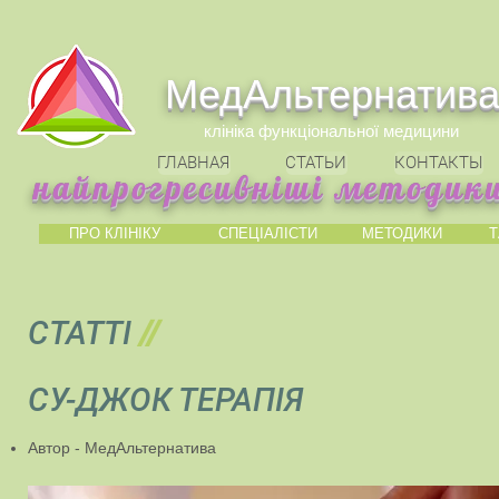
МедАльтернатив
клініка функціональної медицини
ГЛАВНАЯ
СТАТЬИ
КОНТАКТЫ
найпрогресивніші методики
ПРО КЛІНІКУ
СПЕЦІАЛІСТИ
МЕТОДИКИ
Т
СТАТТІ
//
СУ-ДЖОК ТЕРАПІЯ
Автор - МедАльтернатива