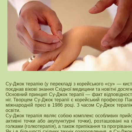
Су-Джок терапію (у перекладі з корейського «су» — ки
поєднав вікові знання Східної медицини та новітні дося
Основний принцип Су-Джок терапії — факт відповідності 
ніг. Творцем Су-Джок терапії є корейський професор Пак
міжнародній пресі в 1986 році. З часом Су-Джок терап
освіти.
Су-Джок терапія являє собою комплекс особливих прийо
активні точки або акупунктурні точки), розташовані н
голками (голкотерапія), а також припікання та прогріванн
Як і в більшості східних технік оздоровлення, в Су-Джок 